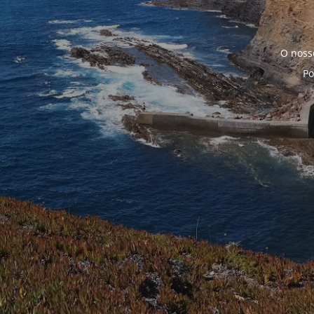
O noss
Po