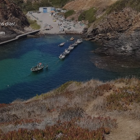
s dias!
com