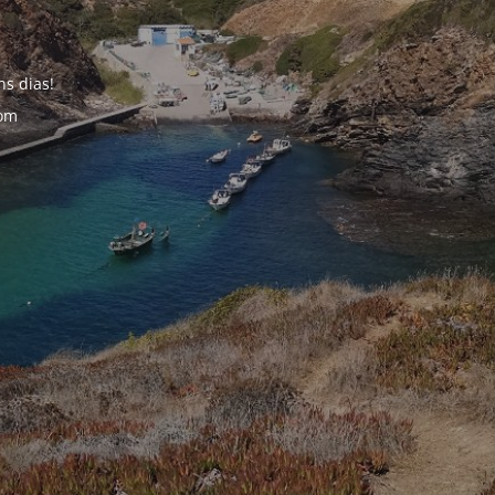
s dias!
com