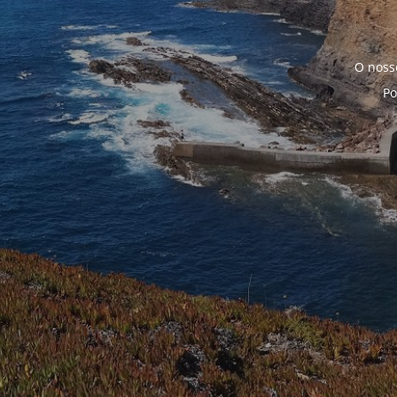
O noss
Po