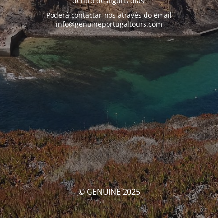
dentro de alguns dias!
Poderá contactar-nos através do email
info@genuineportugaltours.com
© GENUINE 2025