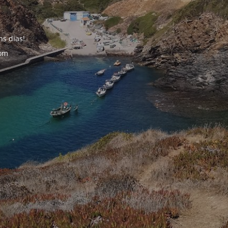
s dias!
com