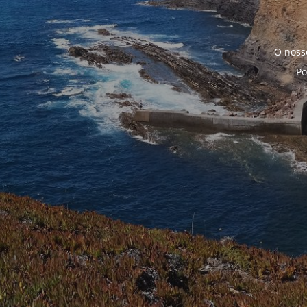
O noss
Po